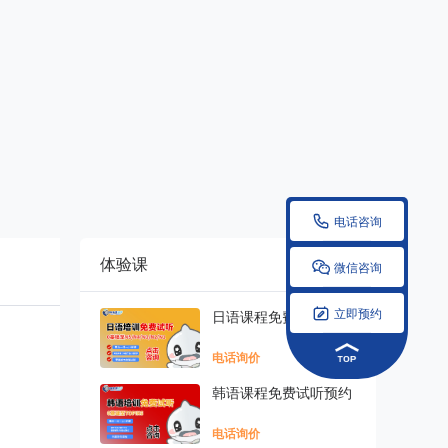

电话咨询
体验课
更多


微信咨询

立即预约
日语课程免费试听预约
电话询价
韩语课程免费试听预约
电话询价