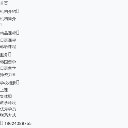
首页

机构介绍
机构简介
1

精品课程
日语课程
韩语课程

服务
韩国留学
日语留学
师资力量

学校相册
上课
集体照
教学环境
优秀学员
联系方式

18624089755