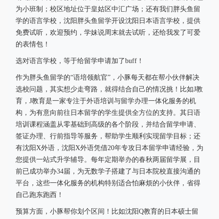
为小班制；校区地址位于皇姑区中汇广场；还有我们胖头鱼留
学的语言学校，沈阳胖头鱼留学开设沈阳日本语言学校，提供
免费试听，欢迎预约，学妹说周末就去试听，还给我发了可爱
的表情包！
选对语言学校，等于给留学申请加了buff！
作为胖头鱼留学的“语培领航官”，小豚每天都在帮小伙伴解决
选校问题，其实想少走弯路，就得结合自己的情况挑！比如J教
育，J教育是一家专注于外语培训与留学办理一体化服务的机
构，为有意向前往日本留学的学生提供全方位的支持。其日语
培训课程涵盖从零基础到高级的各个阶段，并结合留学申请、
签证办理、行前指导等服务，帮助学生顺利实现留学目标；还
有沈阳X外语，沈阳X外语凭借20年专攻日本留学申请经验，为
您提供一站式升学辅导。每年定期举办的春秋两届留学展，目
前已成功举办34届，为无数学子搭建了与日本院校直接沟通的
平台，这些一体化服务的机构特别适合怕麻烦的小伙伴，省得
自己跑东跑西！
预算方面，小豚帮你划个区间！比如沈阳Q教育的日本硕士留