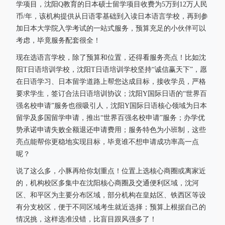
学项目，沈阳Q教育的日本硕士留学项目收费为5万到12万人民
币/年，该机构提供从日语零基础到入读日本语言学校，再到参
加日本大学院入学考试的一站式服务，预算充足的小伙伴可以
考虑，毕竟服务配套很全！
现在选语言学校，除了预算和位置，还得看服务亮点！比如沈
阳T日语培训学校，沈阳T日语培训学校坚持“诚信赢天下”，愿
在日语学习、日本留学道路上帮您达成目标，接收学员，严格
要求学生，签订合法日语培训协议；沈阳Y国际日语的“世界百
强名校申请”服务也很吸引人，沈阳Y国际日语核心领域为日本
留学及多国留学申请，推出“世界百强名校申请”服务；办学优
势承诺申请失败全额退还申请费用；服务特色为小班制，这些
亮点能帮你更稳地实现目标，毕竟谁不想申请成功率高一点
呢？
说了这么多，小豚再给你划重点！位置上选核心商圈或离家近
的，机构校区多集中在沈阳核心商圈及交通便利区域，沈河
区、和平区为主要分布区域，部分机构在皇姑区、铁西区等设
有分支校区，便于不同区域考生就近选择；预算上根据自己的
情况挑，这样选准没错，比盲目跟风强多了！