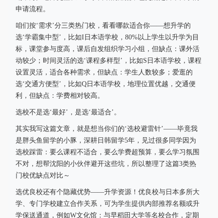
申请流程。
咱们按‘需求’分三类热门校，看看哪款适合你——想升学的
选‘学霸集中型’，比如I日本语学校，80%以上学生以升学为目
标，课堂参与度高，课后自发组织学习小组，但缺点：课外活
动较少；时间灵活的选‘课程多样型’，比如S日本语学校，课程
设置灵活，适合各种需求，但缺点：学生人数较多；爱逛的
选‘交通方便型’，比如Q日本语学校，地理位置优越，交通便
利，但缺点：学费相对较高。
选校不是选‘最好’，是选‘最适合’。
其实我写这篇文章，就是想当你们的‘选校避雷针’——毕竟我
是胖头鱼留学的小豚，深耕日韩留学5年，见过很多同学因为
选校踩雷：要么课程不适合，要么学费超预算，要么学习氛围
不对，想帮沈阳的小伙伴避开这些坑，所以整理了这篇3类热
门校优缺点对比～
选优良校还有个隐藏优势——升学资源！优良校与日本多所大
学、专门学校建立合作关系，可为学生提供内部推荐名额或升
学保送通道，例如W文化馆：与早稻田大学等名校合作，定期