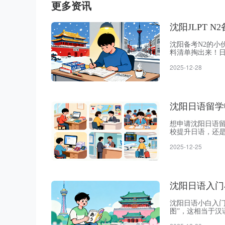
更多资讯
沈阳JLPT
沈阳备考N2的小
料清单掏出来！日
了，可用于查阅资
2025-12-28
三、N1/N2复
简洁明了，比蓝
沈阳日语留学
想申请沈阳日语
校提升日语，还
日语水平，还是
2025-12-25
请之前，建议您
在确定目标后，
沈阳日语入门
沈阳日语小白入
图”，这相当于
假名和片假名两种