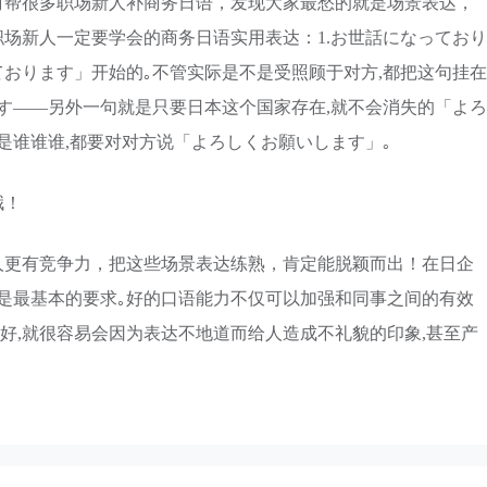
时帮很多职场新人补商务日语，发现大家最愁的就是场景表达，
场新人一定要学会的商务日语实用表达：1.お世話になっており
おります」开始的｡不管实际是不是受照顾于对方,都把这句挂在
ます——另外一句就是只要日本这个国家存在,就不会消失的「よろ
是谁谁谁,都要对对方说「よろしくお願いします」｡
哦！
人更有竞争力，把这些场景表达练熟，肯定能脱颖而出！在日企
说是最基本的要求｡好的口语能力不仅可以加强和同事之间的有效
不好,就很容易会因为表达不地道而给人造成不礼貌的印象,甚至产