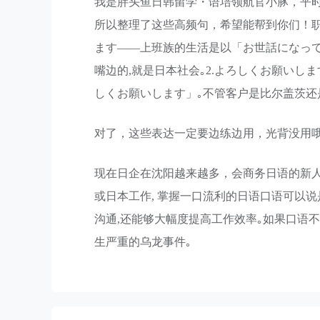
我是胖头鱼日韩留学・语培领航官小豚，平
所以整理了这些高频句，希望能帮到你们！职
ます——上班族的生活是以「お世話になって
嘴边的,就是日本社会｡2.よろしくお願いし
しくお願いします」｡不管客户是比尔盖茨还
对了，这些表达一定要边练边用，光背没用
现在日企在沈阳越来越多，会商务日语的新
或日本工作, 掌握一口流利的日语口语可以
沟通,还能够大幅度提高工作效率｡如果口语
生严重的乌龙事件｡