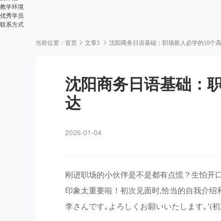
教学环境
优秀学员
联系方式
当前位置：
首页
文章3
沈阳商务日语基础：职场新人必学的10个
沈阳商务日语基础：职
达
2026-01-04
刚进职场的小伙伴是不是都有点慌？生怕开
印象太重要啦！初次见面时,恰当的自我介绍和
李さんです｡よろしくお願いいたします｡’(初