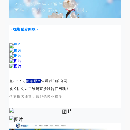
・往期精彩回顾・
点击*下方
阅读原文
查看我们的官网
或长按文末二维码直接跳转官网哦！
快速报名通道，请戳选校小程序