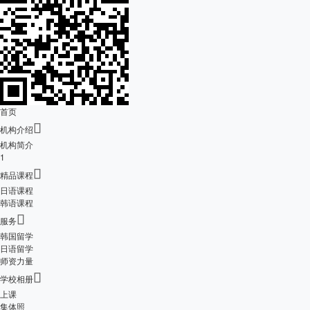
首页

机构介绍
机构简介
1

精品课程
日语课程
韩语课程

服务
韩国留学
日语留学
师资力量

学校相册
上课
集体照