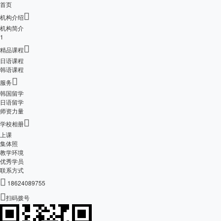
首页

机构介绍
机构简介
1

精品课程
日语课程
韩语课程

服务
韩国留学
日语留学
师资力量

学校相册
上课
集体照
教学环境
优秀学员
联系方式

18624089755

扫码拨号