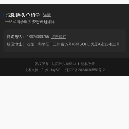
沈阳胖头鱼留学
详情
一站式留学服务|梦想跨越海洋
咨询电话：
18624089755
点击拨打
校区地址：
沈阳市和平区十三纬路39号格林SOHO大厦A座12楼11号
版权所有：沈阳胖头鱼留学
隐私政策
技术支持：
知效
JoySift
辽ICP备2024030550号-2