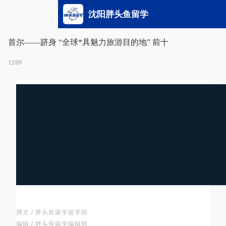
沈阳胖头鱼留学
首尔——跻身 “全球*具魅力旅游目的地” 前十
12/09
撰文 / 胖头鱼留学留学部
编辑 / 胖头鱼留学编辑部