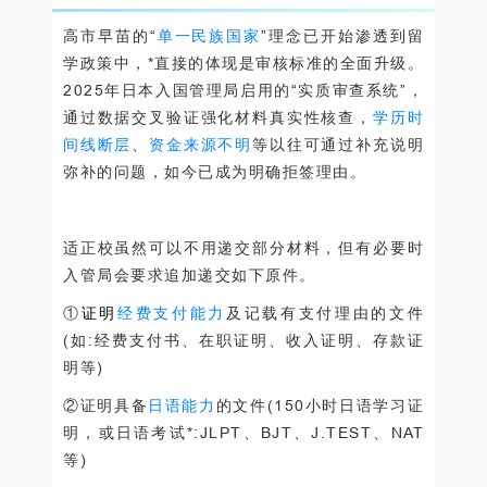
高市早苗的“
单一民族国家
”理念已开始渗透到留
学政策中，*直接的体现是审核标准的全面升级。
2025年日本入国管理局启用的“实质审查系统”，
通过数据交叉验证强化材料真实性核查，
学历时
间线断层
、
资金来源不明
等以往可通过补充说明
弥补的问题，如今已成为明确拒签理由。
适正校虽然可以不用递交部分材料，但有必要时
入管局会要求追加递交如下原件。
①
证明
经费支付能力
及记载有支付理由的文件
(如:经费支付书、在职证明、收入证明、存款证
明等)
②证明具备
日语能力
的文件(150小时日语学习证
明，或日语考试*:JLPT、BJT、J.TEST、NAT
等)