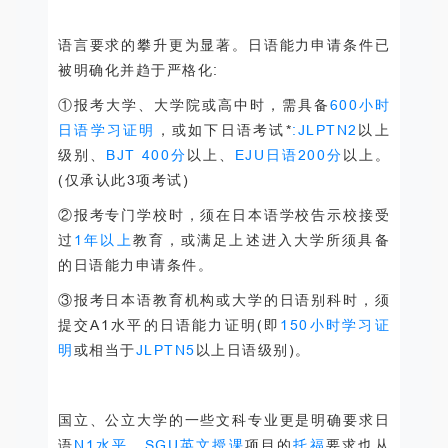
语言要求的攀升更为显著。
日语能力申请条件已
被明确化并趋于严格化:
①报考大学、大学院或高中时，需具备
600小时
日语学习证明
，或如下日语考试*
:JLPTN2
以上
级别、
BJT 400分
以上、
EJU日语200分
以上。
(仅承认此3项考试)
②报考专门学校时，须在日本语学校告示校接受
过
1年以上
教育，或满足上述进入大学所须具备
的日语能力申请条件。
③报考日本语教育机构或大学的日语别科时，须
提交A1水平的日语能力证明(即
150小时学习证
明
或相当于
JLPTN5
以上日语级别)。
国立、公立大学的一些文科专业更是明确要求日
语
N1水平
，
SGU英文授课
项目的
托福
要求也从