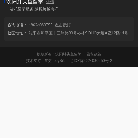
沈阳胖头鱼留学
详情
一站式留学服务|梦想跨越海洋
咨询电话：
18624089755
点击拨打
校区地址：
沈阳市和平区十三纬路39号格林SOHO大厦A座12楼11号
版权所有：沈阳胖头鱼留学
隐私政策
技术支持：
知效
JoySift
辽ICP备2024030550号-2