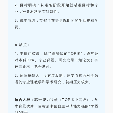
2.
目标明确：从准备阶段开始就瞄准目标和专
业，准备材料更有针对性。
3.
成本节约：节省了在语学院期间的生活费和学
费。
❌ 缺点：
1.
申请门槛高：除了高等级的
TOPIK
*，通常还
对本科
GPA
、专业背景、研究成果（如论文）有
较高要求，竞争激烈。
2.
适应挑战大：没有过渡期，需要直接面对全韩
语的专业课教学和学术研究，初期压力较大。
适合人群
：
韩语能力过硬（
TOPIK
中
高级），学
术背景优秀，目标清晰且自主申请能力强的
“学霸
型”选手。