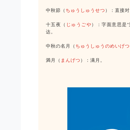
中秋節（
ちゅうしゅうせつ
）：直接对
十五夜（
じゅうごや
）：字面意思是
达。
中秋の名月（
ちゅうしゅうのめいげつ
満月（
まんげつ
）：满月。