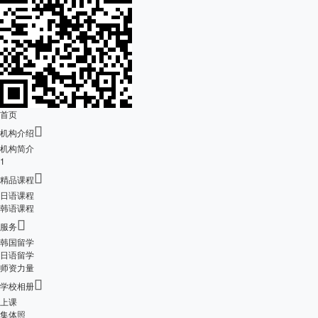
首页

机构介绍
机构简介
1

精品课程
日语课程
韩语课程

服务
韩国留学
日语留学
师资力量

学校相册
上课
集体照