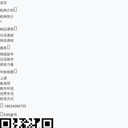
首页

机构介绍
机构简介
1

精品课程
日语课程
韩语课程

服务
韩国留学
日语留学
师资力量

学校相册
上课
集体照
教学环境
优秀学员
联系方式

18624089755

扫码拨号