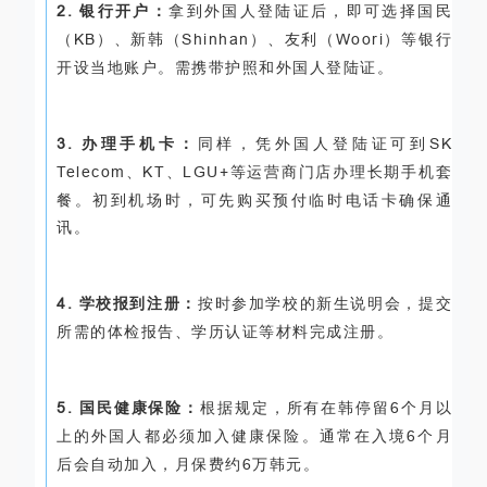
2.
银行开户：
拿到外国人登陆证后，即可选择国民
（
KB
）、新韩（
Shinhan
）、友利（
Woori
）等银行
开设当地账户。需携带护照和外国人登陆证。
3.
办理手机卡：
同样，凭外国人登陆证可到
SK
Telecom
、
KT
、
LGU+
等运营商门店办理长期手机套
餐。初到机场时，可先购买预付临时电话卡确保通
讯。
4.
学校报到注册：
按时参加学校的新生说明会，提交
所需的体检报告、学历认证等材料完成注册。
5.
国民健康保险：
根据规定，所有在韩停留
6
个月以
上的外国人都必须加入健康保险。通常在入境
6
个月
后会自动加入，月保费约
6
万韩元。