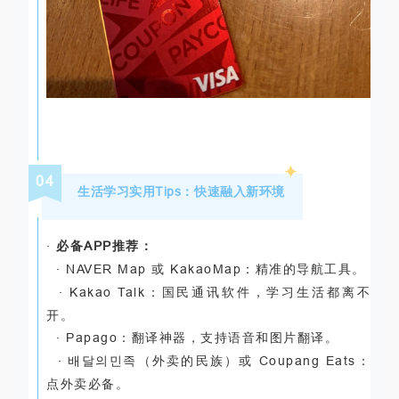
04
生活学习实用
Tips
：快速融入新环境
·
必备
APP
推荐：
·
NAVER Map
或
KakaoMap
：精准的导航工具。
·
Kakao Talk
：国民通讯软件，学习生活都离不
开。
·
Papago
：翻译神器，支持语音和图片翻译。
· 배달의민족（外卖的民族）或
Coupang Eats
：
点外卖必备。