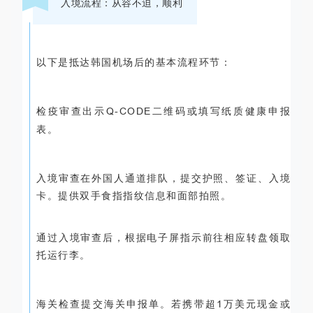
入境流程：从容不迫，顺利
以下是抵达韩国机场后的基本流程环节：
检疫审查
出示
Q-CODE
二维码或填写纸质健康申报
表。
入境审查
在外国人通道排队，提交护照、签证、入境
卡。提供双手食指指纹信息和面部拍照。
通过入境审查后，根据电子屏指示前往相应转盘领取
托运行李。
海关检查
提交海关申报单。若携带超
1
万美元现金或