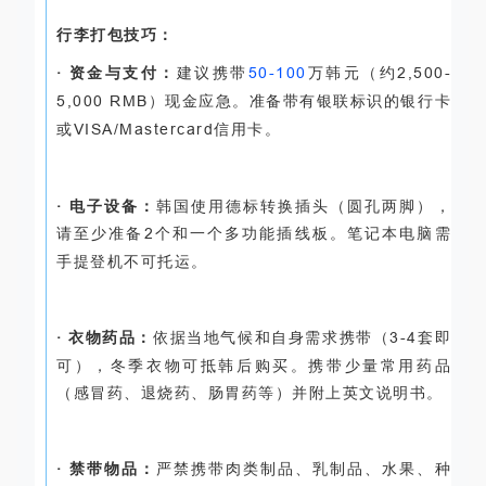
行李打包技巧：
· 资金与支付：
建议携带
50-100
万韩元（约
2,500-
5,000 RMB
）现金应急。准备带有银联标识的银行卡
或
VISA/Mastercard
信用卡。
· 电子设备：
韩国使用德标转换插头（圆孔两脚），
请至少准备
2
个和一个多功能插线板。笔记本电脑需
手提登机不可托运。
· 衣物药品：
依据当地气候和自身需求携带（
3-4
套即
可），冬季衣物可抵韩后购买。携带少量常用药品
（感冒药、退烧药、肠胃药等）并附上英文说明书。
· 禁带物品：
严禁携带肉类制品、乳制品、水果、种