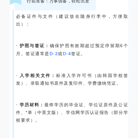
行前准备：万事俱备，轻松出发
必备证件与文件（建议放在随身行李中，方便取
出）：
· 护照与签证：
确保护照有效期超过预定停留期
6
个
月。签证通常是
D-2
或
D-4
签证。
· 入学相关文件：
标准入学许可书（由韩国学校签
发）、录取通知书原件及复印件、学费缴纳凭证。
· 学历材料：
最终学历的毕业证、学位证原件及公证
件、*单（中英文版）、学信网学历认证报告（部分学
校要求）。