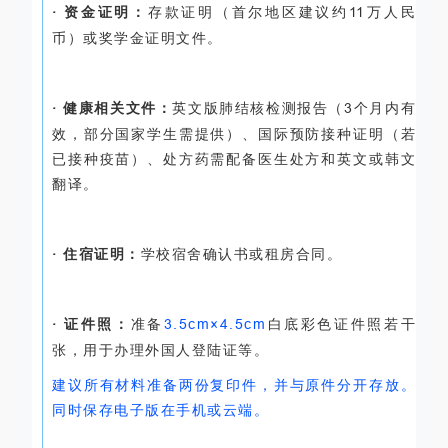
· 资金证明：
存款证明（首尔地区建议约
11
万人民
币）或奖学金证明文件。
· 健康相关文件：
英文版肺结核检测报告（
3
个月内有
效，部分国家学生需提供）、国际预防接种证明（若
已接种疫苗）、处方药需配备医生处方和英文或韩文
翻译。
· 住宿证明：
学校宿舍确认书或租房合同。
· 证件照：
准备
3.5cm
×
4.5cm
白底彩色证件照若干
张，用于办理外国人登陆证等。
建议所有材料准备两份复印件，并与原件分开存放。
同时保存电子版在手机或云端。